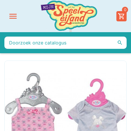
0

