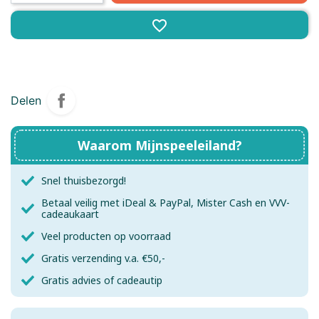
favorite_border
Delen
Waarom Mijnspeeleiland?
Snel thuisbezorgd!
Betaal veilig met iDeal & PayPal, Mister Cash en VVV-
cadeaukaart
Veel producten op voorraad
Gratis verzending v.a. €50,-
Gratis advies of cadeautip