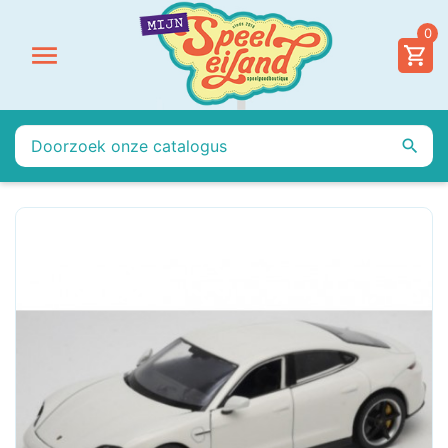
0

