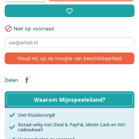
favorite_border

Niet op voorraad
Houd mij op de hoogte van beschikbaarheid
Delen
Waarom Mijnspeeleiland?
Snel thuisbezorgd!
Betaal veilig met iDeal & PayPal, Mister Cash en VVV-
cadeaukaart