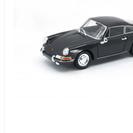
Boogie Bee
Bresser, Freek Vonk
Bruder
Bruynzeel
Carrera
Carson RC
Cloudberries Jigsaw
Cobble Hill
Crafty Ponies
Creall
Cutebee
Darda
Djeco
Dolce Toys
EeBoo Jigsaw
Enjoy Puzzle
Eurographics
EXost