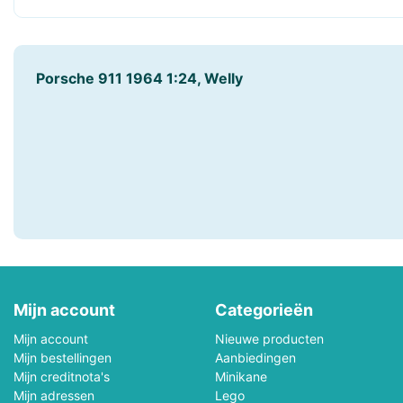
Faller
Fehn
Freek Vonk
Funko POP!
Porsche 911 1964 1:24, Welly
Geomag
Gibsons
Götz
Grafika
Hansa Creation
Hapé
Harrows
Heless
Heye
Hermann Teddy
Mijn account
Hollie
Categorieën
Holztiger
Mijn account
Nieuwe producten
Hubelino
Huzzle - Cast
Mijn bestellingen
Aanbiedingen
Mijn creditnota's
Minikane
JaBaDaBaDo
Janod
Mijn adressen
Lego