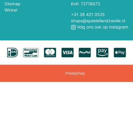
Sitemap
KvK: 72718072
Winkel
Jouéco
Jumbo
+31 38 421 0525
shops@speeleilandzwolle.nl
Kaido House
Kaloo
Volg ons ook op instagram
Kibri
Kids Globe
Klorofil
Klein
Larsen
Lego
PrestaShop
Lilliputiëns
Llorens
Lumibricks
Lundby
Maisto
Majorette Voertui
Marvel
Märklin