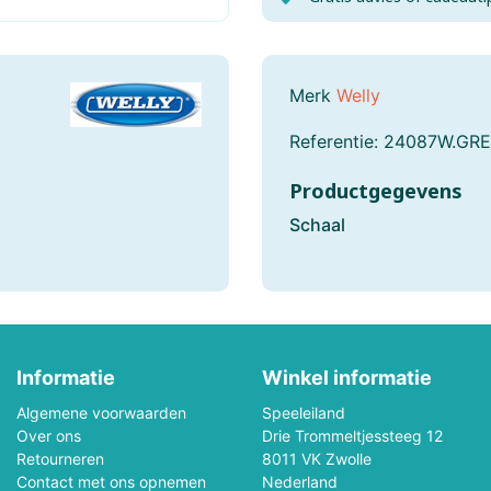
Fishertechnik
Fridolin
Games-Workshop
Gear 2 Play RC
Merk
Welly
Gobble Hill
Goliath
Referentie:
24087W.GR
Gundam
Haba
Productgegevens
Happy Horse
Happy Meeple Ga
Schaal
Heller
Herpa
Het Muizenhuis
HKM Sports
Informatie
Hotwheels
Winkel informatie
House Of Puzzles
Algemene voorwaarden
Speeleiland
Identity Games
Italeri
Over ons
Drie Trommeltjessteeg 12
Retourneren
8011 VK Zwolle
Jellycat
Join Clips
Contact met ons opnemen
Nederland