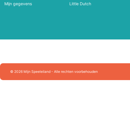
Mijn gegevens
Little Dutch
John Toy
Jolly Dutch
Jumbo Spellen
Just Games
Kapla
Käthe Krusse
Kids At Work
Kinderfeets
Kosmos
Lalaboom
© 2026 Mijn Speeleiland - Alle rechten voorbehouden
Lena
Le Toy Van
Loco Leerspellen
L.O.L. Surprise
Magna-Tiles
Magnolia Puzzle
Mattel
Marius Van Dokkum