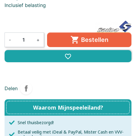
Inclusief belasting

Bestellen
-
+
favorite_border
Delen
Waarom Mijnspeeleiland?
Snel thuisbezorgd!
Betaal veilig met iDeal & PayPal, Mister Cash en VVV-