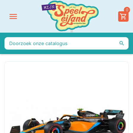
0

