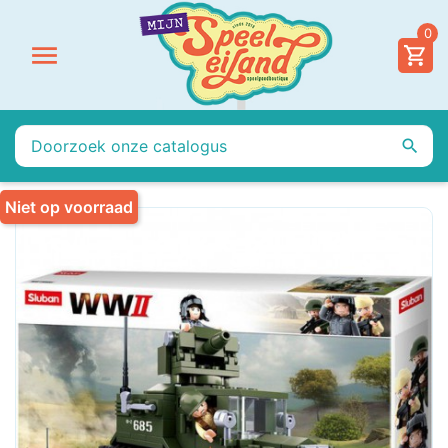
0


Niet op voorraad