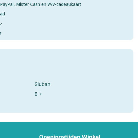
& PayPal, Mister Cash en VVV-cadeaukaart
aad
,-
p
mes
Sluban
8 +
Openingstijden Winkel