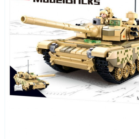
Boogie Bee
Bresser, Freek Vonk
Bruder
Bruynzeel
Carrera
Carson RC
Cloudberries Jigsaw
Cobble Hill
Crafty Ponies
Creall
Cutebee
Darda
Djeco
Dolce Toys
EeBoo Jigsaw
Enjoy Puzzle
Eurographics
EXost