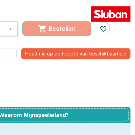
, Baby
Little Dutch,
Little Dutch, Fairy
Boekjes
Garden
em

Bestellen
favorite_border
+
ds
Houd mij op de hoogte van beschikbaarheid
Waarom Mijnspeeleiland?