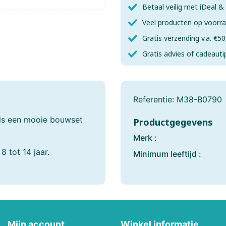
Fishertechnik
Fridolin
Betaal veilig met iDeal 
Veel producten op voorr
Games-Workshop
Gear 2 Play RC
Gratis verzending v.a. €50
Gobble Hill
Goliath
Gratis advies of cadeauti
Gundam
Haba
Referentie:
M38-B0790
Happy Horse
Happy Meeple Ga
is een mooie bouwset
Productgegevens
Heller
Herpa
Merk :
Het Muizenhuis
HKM Sports
 tot 14 jaar.
Minimum leeftijd :
Hotwheels
House Of Puzzles
Identity Games
Italeri
Jellycat
Join Clips
Mijn account
Winkel informatie