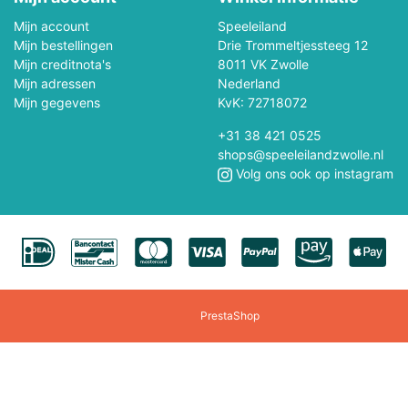
Mijn account
Speeleiland
Jouéco
Jumbo
Mijn bestellingen
Drie Trommeltjessteeg 12
Mijn creditnota's
8011 VK Zwolle
Kaido House
Kaloo
Mijn adressen
Nederland
Mijn gegevens
KvK: 72718072
Kibri
Kids Globe
+31 38 421 0525
shops@speeleilandzwolle.nl
Klorofil
Klein
Volg ons ook op instagram
Larsen
Lego
Lilliputiëns
Llorens
Lumibricks
Lundby
PrestaShop
Maisto
Majorette Voertui
Marvel
Märklin