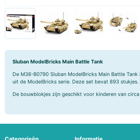
Faller
Fehn
Freek Vonk
Funko POP!
Geomag
Gibsons
Götz
Grafika
Sluban ModelBricks Main Battle Tank
Hansa Creation
Hapé
De M38-B0790 Sluban ModelBricks Main Battle Tank 
Harrows
Heless
uit de ModelBricks serie. Deze set bevat 893 stukjes.
Heye
Hermann Teddy
De bouwblokjes zijn geschikt voor kinderen van circa 8
Hollie
Holztiger
Hubelino
Huzzle - Cast
JaBaDaBaDo
Janod
Categorieën
Informatie