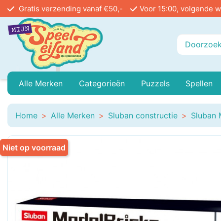
Gratis verzending vanaf €50,-
Voor 15:00, volgende w
Alle Merken
Categorieën
Puzzels
Spellen
Playmobil
Baby Peuter En Kleuter
999 Games
Legpuzzels In Stu
Buiten
Home
Alle Merken
Sluban constructie
Sluban 
Ammo
Buitenspeelgoed
Angel Toys
Vloerpuzzels
Educa
Niet op voorraad
Airfix
Treinen
Asmodee
Reacti
Bayer Classic
Poppenhuis
Bblocks
Circu
Bicycle
Mini Houses / Book Nook DIY
Blue Orange Games