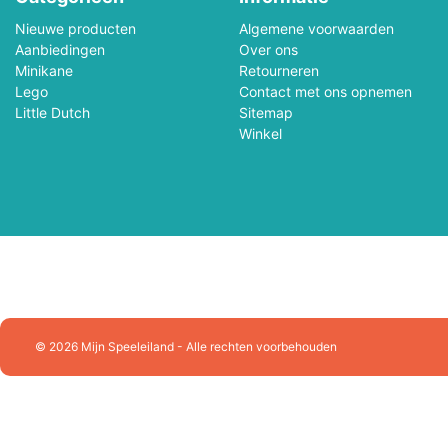
Nieuwe producten
Algemene voorwaarden
John Toy
Jolly Dutch
Aanbiedingen
Over ons
Minikane
Retourneren
Jumbo Spellen
Just Games
Lego
Contact met ons opnemen
Little Dutch
Sitemap
Winkel
Kapla
Käthe Krusse
Kids At Work
Kinderfeets
Kosmos
Lalaboom
Lena
Le Toy Van
Loco Leerspellen
L.O.L. Surprise
© 2026 Mijn Speeleiland - Alle rechten voorbehouden
Magna-Tiles
Magnolia Puzzle
Mattel
Marius Van Dokkum