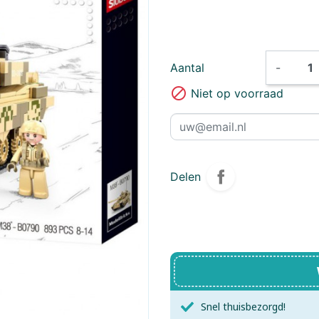
Brio
Little Dutch,
Brixies
Little Dutch
Creatief
Bunny
ByAstrup
CADA Bouwsyste
Aantal
-
Little Dutch,
Little Dutch
Charlie Bears
Forest Friends
Clementoni
Safari Frien

Niet op voorraad
Connetix
Crafthub
Create - It
Creathek
Delen
DF Models
Diddl
D- Toys
Educa
Eureka Breinpuzzels
EWA
Exploding Kittens Inc.
Falcon
Snel thuisbezorgd!