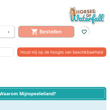
, Baby
Little Dutch,
Little Dutch, Fairy
Boekjes
Garden
em
ds

Bestellen
favorite_border
+
Houd mij op de hoogte van beschikbaarheid
Waarom Mijnspeeleiland?