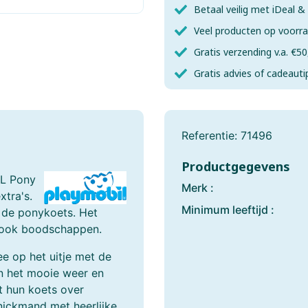
Fishertechnik
Fridolin
Betaal veilig met iDeal 
Veel producten op voorr
Games-Workshop
Gear 2 Play RC
Gratis verzending v.a. €50
Gobble Hill
Goliath
Gratis advies of cadeauti
Gundam
Haba
Referentie:
71496
Happy Horse
Happy Meeple Ga
Productgegevens
Heller
Herpa
IL Pony
Merk :
xtra's.
Het Muizenhuis
HKM Sports
Minimum leeftijd :
 de ponykoets. Het
n ook boodschappen.
Hotwheels
House Of Puzzles
e op het uitje met de
Identity Games
Italeri
n het mooie weer en
t hun koets over
Jellycat
Join Clips
knickmand met heerlijke