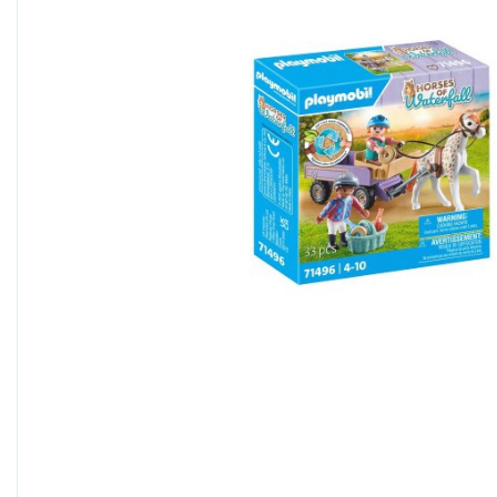
Boogie Bee
Bresser, Freek Vonk
Bruder
Bruynzeel
Carrera
Carson RC
Cloudberries Jigsaw
Cobble Hill
Crafty Ponies
Creall
Cutebee
Darda
Djeco
Dolce Toys
EeBoo Jigsaw
Enjoy Puzzle
Eurographics
EXost