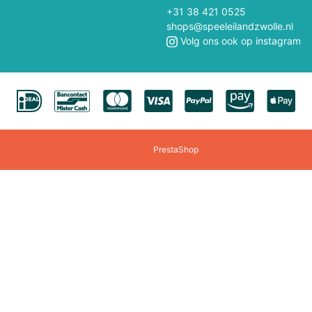
+31 38 421 0525
Mepal
Metal Earth
shops@speeleilandzwolle.nl
Volg ons ook op instagram
Mini GT
Minikane
Monchhichi
Monster Jam
Mr & Mrs Tin
My First
New Sports
NICI
PrestaShop
Oball
Occre
s
Outdoor Active
Palm Pals
Piatnik
Picasso-Tiles
Pixel Hobby
Plantoys