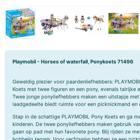
Faller
Fehn
Freek Vonk
Funko POP!
Geomag
Gibsons
Götz
Grafika
Playmobil - Horses of waterfall, Ponykoets 71496
Hansa Creation
Hapé
Harrows
Heless
Geweldig plezier voor paardenliefhebbers: PLAYMOB
Koets met twee figuren en een pony, evenals talrijke e
Heye
Hermann Teddy
Twee jonge ponyliefhebbers maken een uitstapje met
laadgedeelte biedt ruimte voor een picknickmand e
Hollie
Holztiger
Stap in de schattige PLAYMOBIL Pony Koets en ga me
Hubelino
Huzzle - Cast
kinderen. De twee ponyliefhebbers maken gebruik va
gaan op pad met hun favoriete pony. Blij rijden ze me
JaBaDaBaDo
Janod
hobbelig terrein. Voor verfrissing hebben ze een pic