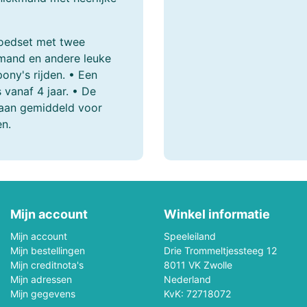
Jouéco
Jumbo
goedset met twee
kmand en andere leuke
Kaido House
Kaloo
ony's rijden. • Een
vanaf 4 jaar. • De
Kibri
Kids Globe
taan gemiddeld voor
n.
Klorofil
Klein
Larsen
Lego
Lilliputiëns
Llorens
Mijn account
Winkel informatie
Lumibricks
Lundby
Mijn account
Speeleiland
Mijn bestellingen
Drie Trommeltjessteeg 12
Maisto
Majorette Voertui
Mijn creditnota's
8011 VK Zwolle
Mijn adressen
Nederland
Marvel
Märklin
Mijn gegevens
KvK: 72718072