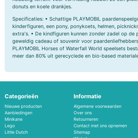
donuts en koele drankjes.
John Toy
Jolly Dutch
Specificaties: • Schattige PLAYMOBIL paardenspeel
kinderfiguren, een pony, ponykoets, helmen, picknic
Jumbo Spellen
Just Games
extra's. • De kindfiguren kunnen zonder zadel op de p
geweldig cadeau of souvenir voor paardenliefhebbers 
Kapla
Käthe Krusse
PLAYMOBIL Horses of Waterfall World speelsets bes
meer dan 80% uit gerecyclede en bio-based materiale
Kids At Work
Kinderfeets
Kosmos
Lalaboom
Lena
Le Toy Van
Categorieën
Informatie
Loco Leerspellen
L.O.L. Surprise
Nieuwe producten
Algemene voorwaarden
Aanbiedingen
Over ons
Magna-Tiles
Magnolia Puzzle
Minikane
Retourneren
Lego
Contact met ons opnemen
Mattel
Marius Van Dokkum
Little Dutch
Sitemap