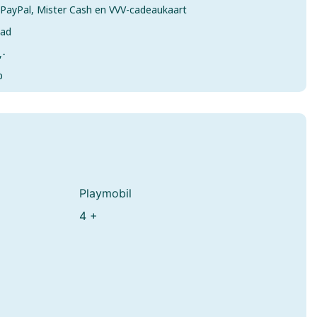
& PayPal, Mister Cash en VVV-cadeaukaart
aad
,-
p
mes
Playmobil
4 +