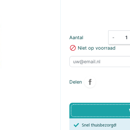
Brio
Little Dutch,
Brixies
Little Dutch
Creatief
Bunny
ByAstrup
CADA Bouwsyste
Little Dutch,
Little Dutch
Charlie Bears
Forest Friends
Clementoni
Safari Frien
Aantal
-

Niet op voorraad
Connetix
Crafthub
Create - It
Creathek
DF Models
Diddl
Delen
D- Toys
Educa
Eureka Breinpuzzels
EWA
Exploding Kittens Inc.
Falcon
Snel thuisbezorgd!