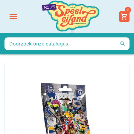
0

