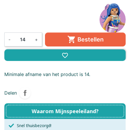

Bestellen
-
+
favorite_border
Minimale afname van het product is 14.
Delen
Waarom Mijnspeeleiland?
Snel thuisbezorgd!