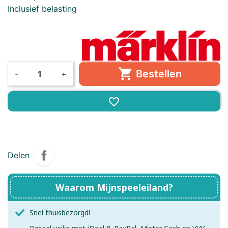
Inclusief belasting

Bestellen
-
+
favorite_border
Delen
Waarom Mijnspeeleiland?
Snel thuisbezorgd!