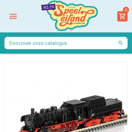
0

