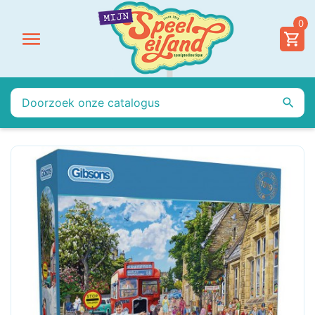
0

