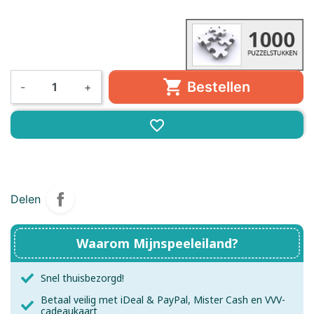

Bestellen
-
+
favorite_border
Delen
Waarom Mijnspeeleiland?
Snel thuisbezorgd!
Betaal veilig met iDeal & PayPal, Mister Cash en VVV-
cadeaukaart