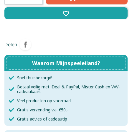
favorite_border
Delen
Waarom Mijnspeeleiland?
Snel thuisbezorgd!
Betaal veilig met iDeal & PayPal, Mister Cash en VVV-
cadeaukaart
Veel producten op voorraad
Gratis verzending v.a. €50,-
Gratis advies of cadeautip