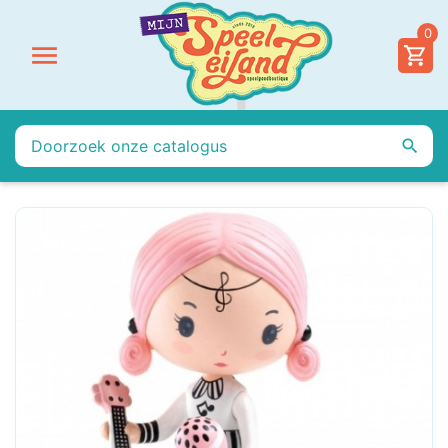
0

