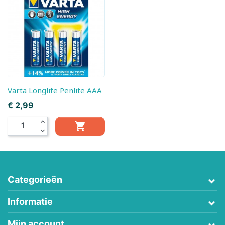
Varta Longlife Penlite AAA
Prijs
€ 2,99
expand_less

expand_more
Categorieën
Informatie
Mijn account