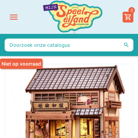
0


Niet op voorraad