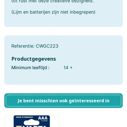
tot rust met deze creatieve bezigheid.
(Lijm en batterijen zijn niet inbegrepen)
Referentie:
CWGC223
Productgegevens
Minimum leeftijd :
14 +
Je bent misschien ook geïnteresseerd in