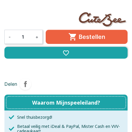

Bestellen
-
+
favorite_border
Delen
Waarom Mijnspeeleiland?
Snel thuisbezorgd!
Betaal veilig met iDeal & PayPal, Mister Cash en VVV-
cadeaukaart