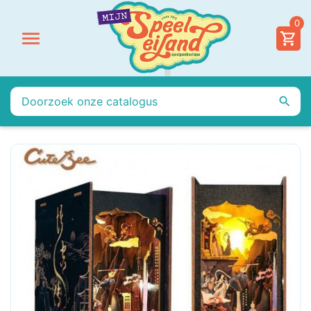
0

