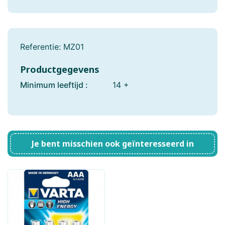
Referentie:
MZ01
Productgegevens
Minimum leeftijd :
14 +
Je bent misschien ook geïnteresseerd in