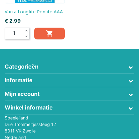
Varta Longlife Penlite AAA
Prijs
€ 2,99
expand_less

expand_more
Categorieën
Informatie
Mijn account
Winkel informatie
Speeleiland
Drie Trommeltjessteeg 12
8011 VK Zwolle
Nederland