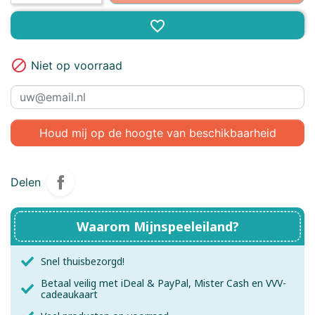
favorite_border

Niet op voorraad
Houd mij op de hoogte van beschikbaarheid
Delen
Waarom Mijnspeeleiland?
Snel thuisbezorgd!
Betaal veilig met iDeal & PayPal, Mister Cash en VVV-
cadeaukaart