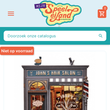
0


Niet op voorraad