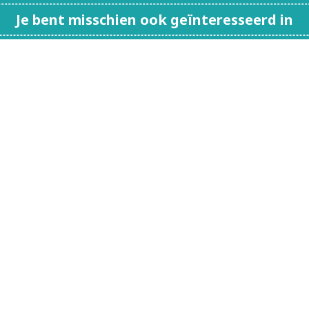
Je bent misschien ook geïnteresseerd in
Jouéco
Jumbo
Kaido House
Kaloo
Kibri
Kids Globe
Klorofil
Klein
Larsen
Lego
Lilliputiëns
Llorens
Lumibricks
Lundby
Maisto
Majorette Voertui
Marvel
Märklin