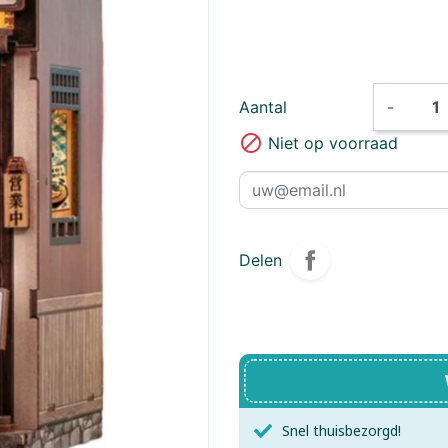
Brio
Little Dutch,
Brixies
Little Dutch
Creatief
Bunny
ByAstrup
CADA Bouwsyste
Little Dutch,
Little Dutch
Aantal
-
Charlie Bears
Forest Friends
Clementoni
Safari Frien

Niet op voorraad
Connetix
Crafthub
Create - It
Creathek
Delen
DF Models
Diddl
D- Toys
Educa
Eureka Breinpuzzels
EWA
Exploding Kittens Inc.
Falcon
Snel thuisbezorgd!