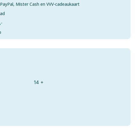
& PayPal, Mister Cash en VVV-cadeaukaart
aad
,-
p
mes
14 +