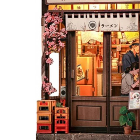
Boogie Bee
Bresser, Freek Vonk
Bruder
Bruynzeel
Carrera
Carson RC
Cloudberries Jigsaw
Cobble Hill
Crafty Ponies
Creall
Cutebee
Darda
Djeco
Dolce Toys
EeBoo Jigsaw
Enjoy Puzzle
Eurographics
EXost