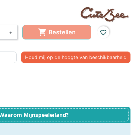
, Baby
Little Dutch,
Little Dutch, Fairy
Boekjes
Garden
em

Bestellen
favorite_border
+
ds
Houd mij op de hoogte van beschikbaarheid
Waarom Mijnspeeleiland?