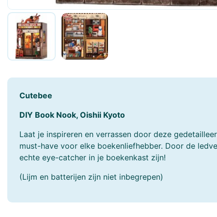
Faller
Fehn
Freek Vonk
Funko POP!
Geomag
Gibsons
Götz
Grafika
Cutebee
Hansa Creation
Hapé
DIY Book Nook, Oishii Kyoto
Harrows
Heless
Laat je inspireren en verrassen door deze gedetaille
Heye
Hermann Teddy
must-have voor elke boekenliefhebber. Door de ledver
echte eye-catcher in je boekenkast zijn!
Hollie
Holztiger
(Lijm en batterijen zijn niet inbegrepen)
Hubelino
Huzzle - Cast
JaBaDaBaDo
Janod