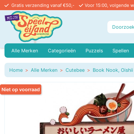
Gratis verzending vanaf €50,-
Voor 15:00, volgende w
Alle Merken
Categorieën
Puzzels
Spellen
Playmobil
Baby Peuter En Kleuter
999 Games
Legpuzzels In Stu
Buiten
Home
Alle Merken
Cutebee
Book Nook, Oishii
Ammo
Buitenspeelgoed
Angel Toys
Vloerpuzzels
Educa
Niet op voorraad
Airfix
Treinen
Asmodee
Reacti
Bayer Classic
Poppenhuis
Bblocks
Circu
Bicycle
Mini Houses / Book Nook DIY
Blue Orange Games