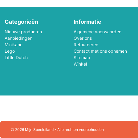
Melissa & Doug
Mellipou
Categorieën
Informatie
Micky
Minecraft
Nieuwe producten
Algemene voorwaarden
Ministeck
Minitrix
Aanbiedingen
Over ons
Minikane
Retourneren
Lego
Contact met ons opnemen
MotorMax
Mr.Playwood
Little Dutch
Sitemap
Winkel
Natural Games
Nerf
Noch
Norev
Orange Toys
Otter House Puzzel
PanTasy
Paolareina
Pieces & Peace Puzzels
Piece Of Mind
© 2026 Mijn Speeleiland - Alle rechten voorbehouden