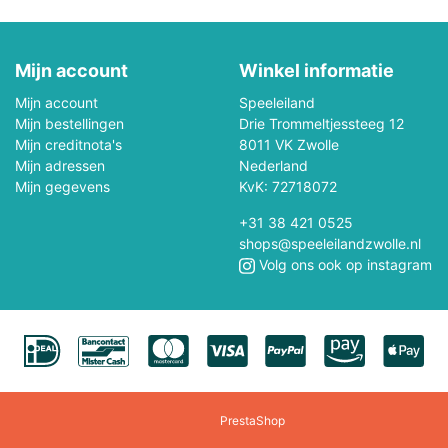
Mepal
Metal Earth
Mijn account
Winkel informatie
Mini GT
Minikane
Mijn account
Speeleiland
Monchhichi
Monster Jam
Mijn bestellingen
Drie Trommeltjessteeg 12
Mijn creditnota's
8011 VK Zwolle
Mijn adressen
Nederland
Mr & Mrs Tin
My First
Mijn gegevens
KvK: 72718072
New Sports
NICI
+31 38 421 0525
shops@speeleilandzwolle.nl
Oball
Occre
Volg ons ook op instagram
s
Outdoor Active
Palm Pals
Piatnik
Picasso-Tiles
Pixel Hobby
Plantoys
PrestaShop