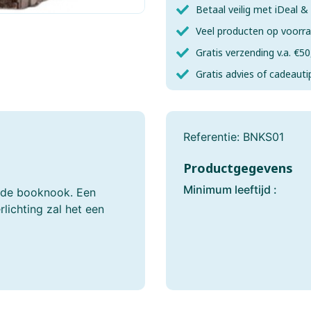
Fishertechnik
Fridolin
Betaal veilig met iDeal 
Veel producten op voorr
Games-Workshop
Gear 2 Play RC
Gratis verzending v.a. €50
Gobble Hill
Goliath
Gratis advies of cadeauti
Gundam
Haba
Referentie:
BNKS01
Happy Horse
Happy Meeple Ga
Productgegevens
Heller
Herpa
Minimum leeftijd :
erde booknook. Een
Het Muizenhuis
HKM Sports
lichting zal het een
Hotwheels
House Of Puzzles
Identity Games
Italeri
Jellycat
Join Clips