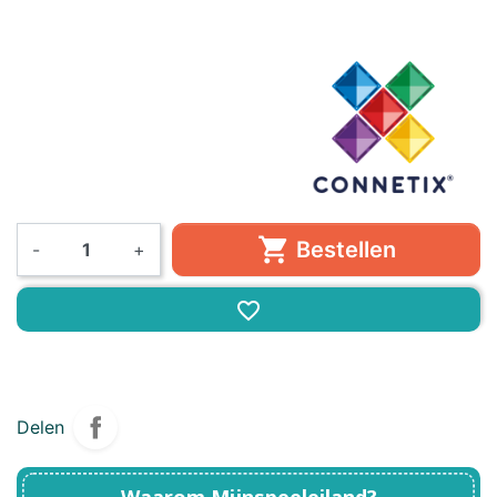

Bestellen
-
+
favorite_border
Delen
Waarom Mijnspeeleiland?