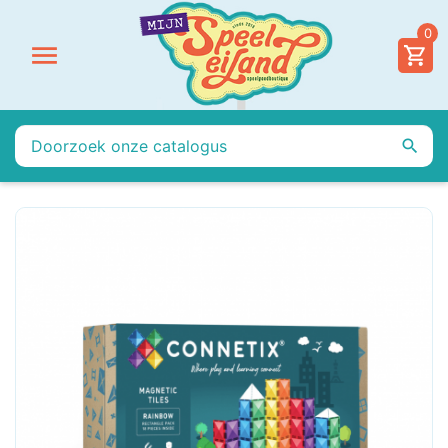
0

